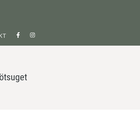
KT
ötsuget