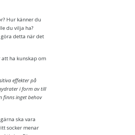
nor? Hur känner du
le du vilja ha?
 göra detta när det
är att ha kunskap om
sitiva effekter på
drater i form av till
en finns inget behov
 gärna ska vara
ritt socker menar