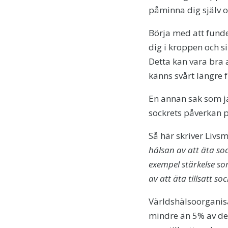
påminna dig själv o
Börja med att funde
dig i kroppen och si
Detta kan vara bra 
känns svårt längre 
En annan sak som ja
sockrets påverkan 
Så här skriver Liv
hälsan av att äta soc
exempel stärkelse som
av att äta tillsatt soc
Världshälsoorganisa
mindre än 5% av det