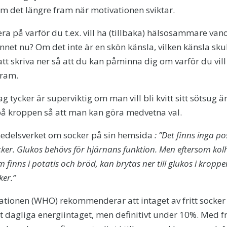
m det längre fram när motivationen sviktar.
ra på varför du t.ex. vill ha (tillbaka) hälsosammare va
nnet nu? Om det inte är en skön känsla, vilken känsla skul
att skriva ner så att du kan påminna dig om varför du vill
fram.
g tycker är superviktig om man vill bli kvitt sitt sötsug 
på kroppen så att man kan göra medvetna val.
smedelsverket om socker på sin hemsida
: ”Det finns inga po
ker. Glukos behövs för hjärnans funktion. Men eftersom kolhy
 finns i potatis och bröd, kan brytas ner till glukos i kropp
ker.”
tionen (WHO) rekommenderar att intaget av fritt socker
 dagliga energiintaget, men definitivt under 10%. Med f