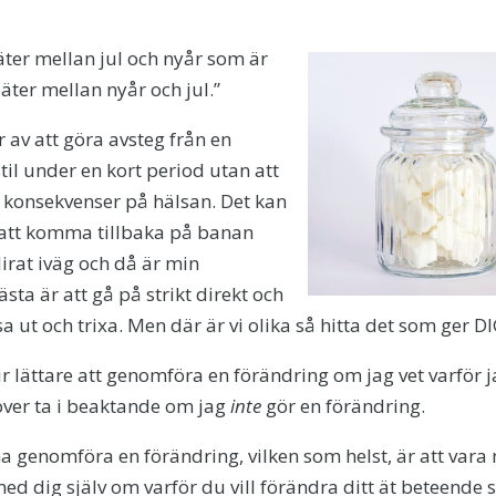
 äter mellan jul och nyår som är
 äter mellan nyår och jul.”
ar av att göra avsteg från en
il under en kort period utan att
e konsekvenser på hälsan. Det kan
t att komma tillbaka på banan
lirat iväg och då är min
ästa är att gå på strikt direkt och
sa ut och trixa. Men där är vi olika så hitta det som ger DI
lir lättare att genomföra en förändring om jag vet varför 
höver ta i beaktande om jag
inte
gör en förändring.
na genomföra en förändring, vilken som helst, är att vara
d dig själv om varför du vill förändra ditt ät beteende s