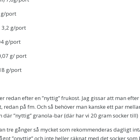
 g/port
 3,2 g/port
04 g/port
0,07 g/ port
18 g/port
r redan efter en ”nyttig” frukost. Jag gissar att man efte
tt, redan på fm. Och så behöver man kanske ett par mell
där ”nyttig” granola-bar (där har vi 20 gram socker till)
tan tre gånger så mycket som rekommenderas dagligt inta
 något ”onyttig” och inte heller räknat med det socker so