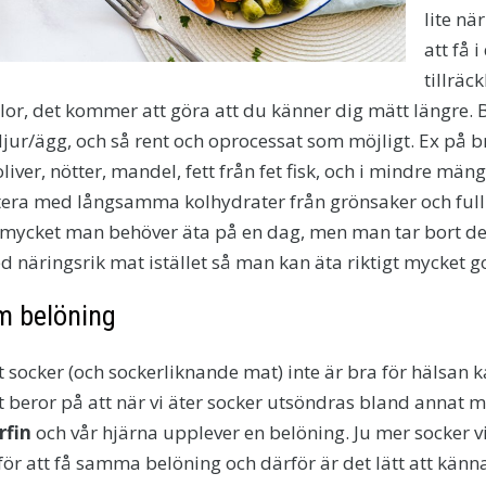
lite nä
att få 
tillräc
llor, det kommer att göra att du känner dig mätt längre. 
djur/ägg, och så rent och oprocessat som möjligt. Ex på bra
liver, nötter, mandel, fett från fet fisk, och i mindre män
tera med långsamma kolhydrater från grönsaker och full
 mycket man behöver äta på en dag, men man tar bort d
d näringsrik mat istället så man kan äta riktigt mycket 
om belöning
 socker (och sockerliknande mat) inte är bra för hälsan 
 Det beror på att när vi äter socker utsöndras bland anna
rfin
och vår hjärna upplever en belöning. Ju mer socker v
ör att få samma belöning och därför är det lätt att känn