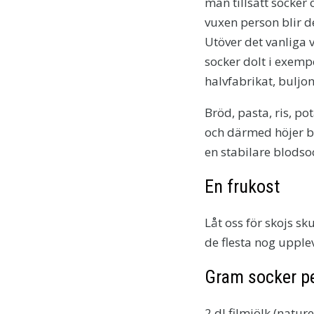
man tillsatt socker 
vuxen person blir de
Utöver det vanliga v
socker dolt i exemp
halvfabrikat, bulj
Bröd, pasta, ris, po
och därmed höjer bl
en stabilare blodso
En frukost
Låt oss för skojs sk
de flesta nog upple
Gram socker pe
2 dl filmjölk (nature