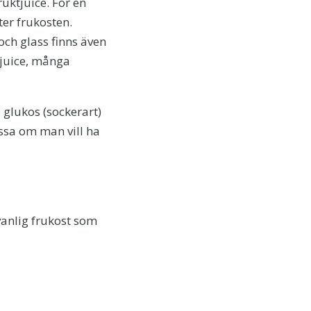
ruktjuice. För en
ter frukosten.
 och glass finns även
 juice, många
l glukos (sockerart)
essa om man vill ha
 vanlig frukost som