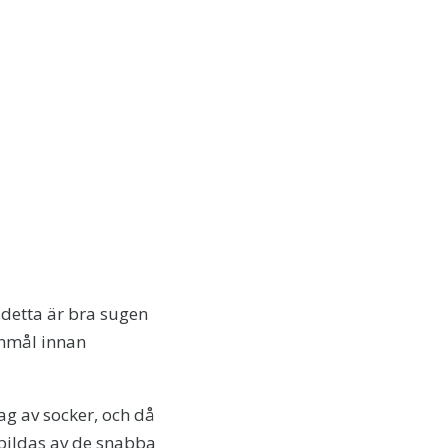
r detta är bra sugen
anmål innan
g av socker, och då
m bildas av de snabba