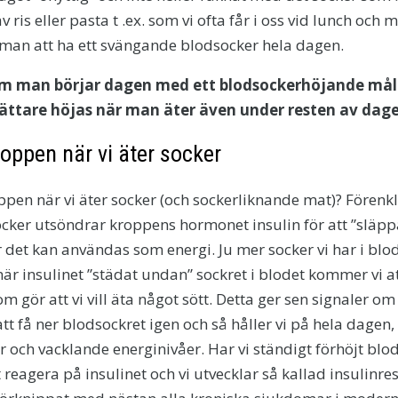
v ris eller pasta t .ex. som vi ofta får i oss vid lunch och
an att ha ett svängande blodsocker hela dagen.
 om man börjar dagen med ett blodsockerhöjande m
lättare höjas när man äter även under resten av dag
oppen när vi äter socker
ppen när vi äter socker (och sockerliknande mat)? Förenkl
ocker utsöndrar kroppens hormonet insulin för att ”släppa
r det kan användas som energi. Ju mer socker vi har i blo
när insulinet ”städat undan” sockret i blodet kommer vi a
 gör att vi vill äta något sött. Detta ger sen signaler om
 att få ner blodsockret igen och så håller vi på hela dagen
 och vacklande energinivåer. Har vi ständigt förhöjt blo
tt reagera på insulinet och vi utvecklar så kallad insulinres