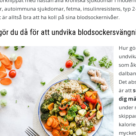
 förknippat med nästan alla kroniska sjukdomar i modern
, autoimmuna sjukdomar, fetma, insulinresistens, typ 2-
 är alltså bra att ha koll på sina blodsockernivåer.
gör du då för att undvika blodsockersvängn
Hur gö
undvik
som åk
dalban
Det abs
är att
s
dig mä
under 
skippa
kalorie
mycket