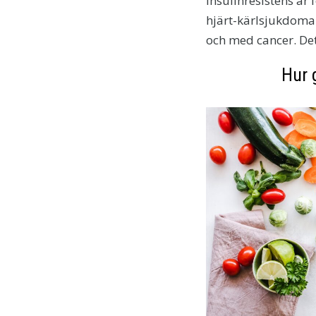
Insulinresistens är
hjärt-kärlsjukdomar
och med cancer. Det
Hur 