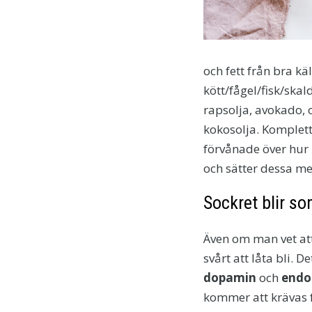
och fett från bra kä
kött/fågel/fisk/skal
rapsolja, avokado, o
kokosolja. Komplet
förvånade över hur
och sätter dessa me
Sockret blir s
Även om man vet att
svårt att låta bli.
dopamin
och
endo
kommer att krävas f