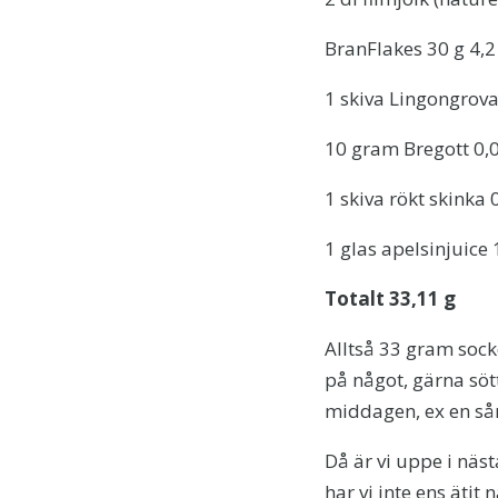
BranFlakes 30 g 4,2
1 skiva Lingongrova
10 gram Bregott 0,
1 skiva rökt skinka 
1 glas apelsinjuice 
Totalt 33,11 g
Alltså 33 gram socke
på något, gärna sö
middagen, ex en sån 
Då är vi uppe i näs
har vi inte ens ätit