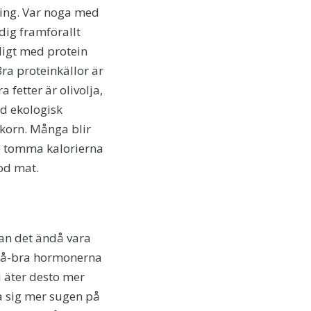
ring. Var noga med
i dig framförallt
kligt med protein
Bra proteinkällor är
 fetter är olivolja,
gd ekologisk
korn. Många blir
e tomma kalorierna
god mat.
kan det ändå vara
t må-bra hormonerna
i äter desto mer
a sig mer sugen på