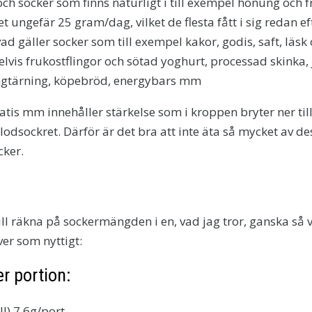
och socker som finns naturligt i till exempel honung och f
t ungefär 25 gram/dag, vilket de flesta fått i sig redan ef
ad gäller socker som till exempel kakor, godis, saft, läsk
elvis frukostflingor och sötad yoghurt, processad skinka,
ongtärning, köpebröd, energybars mm
tatis mm innehåller stärkelse som i kroppen bryter ner til
odsockret. Därför är det bra att inte äta så mycket av d
cker.
ull räkna på sockermängden i en, vad jag tror, ​​ganska så
ver som nyttigt:
r portion:
ll) 7,6g/port