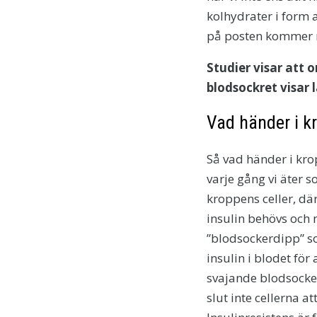
kolhydrater i form a
på posten kommer m
Studier visar att
blodsockret visar 
Vad händer i kr
Så vad händer i kro
varje gång vi äter s
kroppens celler, dä
insulin behövs och 
”blodsockerdipp” som
insulin i blodet för
svajande blodsocker
slut inte cellerna a