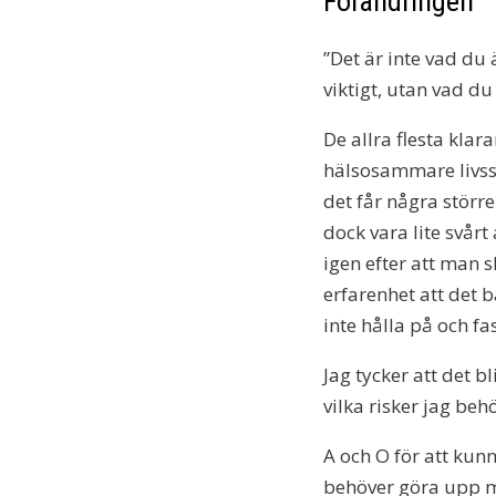
Förändringen
”Det är inte vad du
viktigt, utan vad du
De allra flesta klar
hälsosammare livsst
det får några störr
dock vara lite svår
igen efter att man s
erfarenhet att det b
inte hålla på och fa
Jag tycker att det b
vilka risker jag be
A och O för att kun
behöver göra upp me