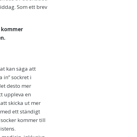
 middag. Som ett brev
ål kommer
en.
at kan säga att
 in” sockret i
det desto mer
tt uppleva en
 att skicka ut mer
, med ett ständigt
dsocker kommer till
istens.